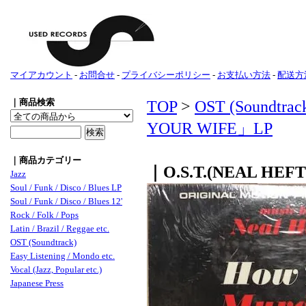
マイアカウント
-
お問合せ
-
プライバシーポリシー
-
お支払い方法
-
配送方
｜商品検索
TOP
>
OST (Soundtrac
YOUR WIFE」LP
｜商品カテゴリー
｜O.S.T.(NEAL HE
Jazz
Soul / Funk / Disco / Blues LP
Soul / Funk / Disco / Blues 12'
Rock / Folk / Pops
Latin / Brazil / Reggae etc.
OST (Soundtrack)
Easy Listening / Mondo etc.
Vocal (Jazz, Popular etc.)
Japanese Press