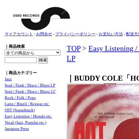
マイアカウント
-
お問合せ
-
プライバシーポリシー
-
お支払い方法
-
配送方
｜商品検索
TOP
>
Easy Listening /
LP
｜商品カテゴリー
｜BUDDY COLE「HO
Jazz
Soul / Funk / Disco / Blues LP
Soul / Funk / Disco / Blues 12'
Rock / Folk / Pops
Latin / Brazil / Reggae etc.
OST (Soundtrack)
Easy Listening / Mondo etc.
Vocal (Jazz, Popular etc.)
Japanese Press