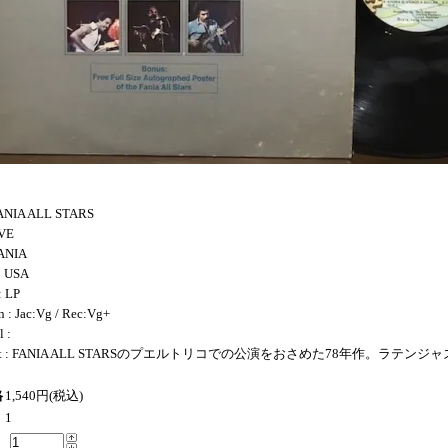
 FANIA ALL STARS
IVE
FANIA
: USA
: LP
n : Jac:Vg / Rec:Vg+
 :
nt : FANIA ALL STARSのプエルトリコでの公演をおさめた78年作。ラテン
格
1,540円(税込)
1