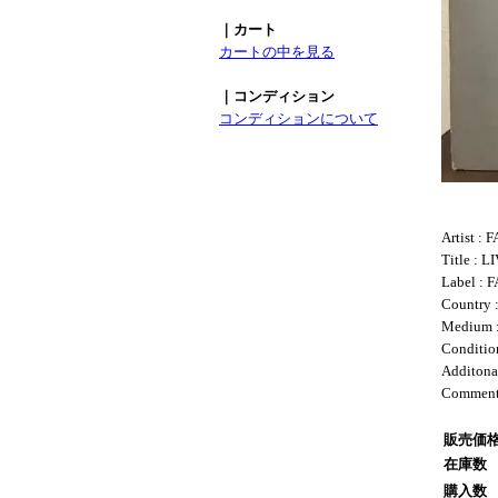
｜カート
カートの中を見る
｜コンディション
コンディションについて
Artist :
Title : L
Label : 
Country 
Medium 
Conditio
Additonal
Comme
販売価
在庫数
購入数