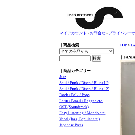
マイアカウント
-
お問合せ
-
プライバシー
｜商品検索
TOP
>
La
｜FANIA
｜商品カテゴリー
Jazz
Soul / Funk / Disco / Blues LP
Soul / Funk / Disco / Blues 12'
Rock / Folk / Pops
Latin / Brazil / Reggae etc.
OST (Soundtrack)
Easy Listening / Mondo etc.
Vocal (Jazz, Popular etc.)
Japanese Press