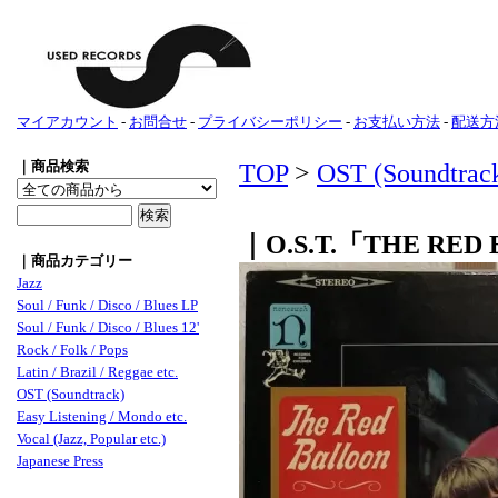
マイアカウント
-
お問合せ
-
プライバシーポリシー
-
お支払い方法
-
配送方
｜商品検索
TOP
>
OST (Soundtrac
｜O.S.T.「THE RED
｜商品カテゴリー
Jazz
Soul / Funk / Disco / Blues LP
Soul / Funk / Disco / Blues 12'
Rock / Folk / Pops
Latin / Brazil / Reggae etc.
OST (Soundtrack)
Easy Listening / Mondo etc.
Vocal (Jazz, Popular etc.)
Japanese Press