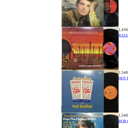
1,43
RAUL
1,54
HOT
1,54
BOB 