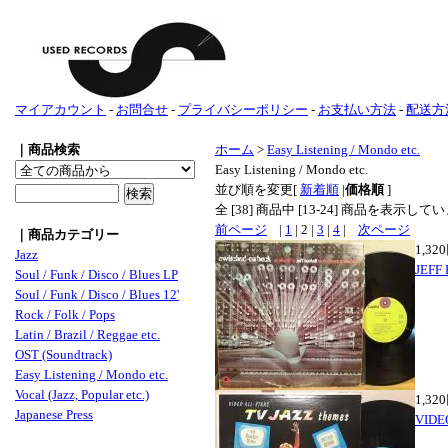
マイアカウント
-
お問合せ
-
プライバシーポリシー
-
お支払い方法
-
配送方
｜商品検索
ホーム
>
Easy Listening / Mondo etc.
Easy Listening / Mondo etc.
並び順を変更
[
新着順
|
価格順
]
全 [
38
] 商品中 [
13
-
24
] 商品を表示して
前ページ
|
1
| 2 |
3
|
4
|
次ページ
｜商品カテゴリー
1,32
Jazz
JEFF
Soul / Funk / Disco / Blues LP
Soul / Funk / Disco / Blues 12'
Rock / Folk / Pops
Latin / Brazil / Reggae etc.
OST (Soundtrack)
Easy Listening / Mondo etc.
Vocal (Jazz, Popular etc.)
1,32
Japanese Press
VIDE