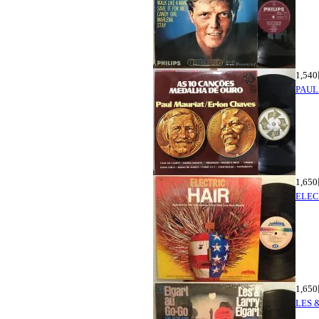
1,54
PAUL
1,65
ELE
1,65
LES 